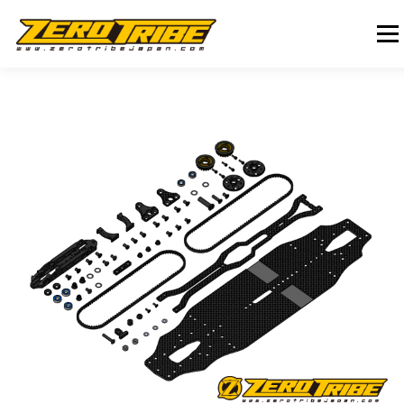
コ
ン
メニュ
テ
ン
ツ
へ
HOME
WEBSHOP HOME
PRODUCTS
DEALER
ス
キ
ッ
プ
DOWNLOAD
BLOG
ABOUT US
CONTACT US